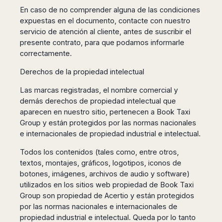
Dublin
Wrocław
Island
En caso de no comprender alguna de las condiciones
Sarajevo
Toluca
Galway
Cebu
Portugal
expuestas en el documento, contacte con nuestro
Mostar
San
Limerick
Lapu-
servicio de atención al cliente, antes de suscribir el
José
Lisbon
Tuzla
Lapu
France
presente contrato, para que podamos informarle
del
Porto
Maribor
Cordova
Cabo
correctamente.
Paris
Faro
Novo
Mandaue
Guadalajara
Bordeaux
Mesto
Madeira
Derechos de la propiedad intelectual
Seoul
Cancún
Lille
Sofia
Hong
Morocco
Mérida
Las marcas registradas, el nombre comercial y
Lyon
Burgas
Kong
demás derechos de propiedad intelectual que
Marrakech
Argentina
Marseille
Varna
Singapore
aparecen en nuestro sitio, pertenecen a Book Taxi
Casablanca
Montpellier
Bali
Australia
Buenos
Group y están protegidos por las normas nacionales
Fez
Nantes
Kuala
Aires
e internacionales de propiedad industrial e intelectual.
Sydney
Rabat
Nice
Lumpur
Córdoba
Melbourne
Agadir
Tolouse
Todos los contenidos (tales como, entre otros,
Penang
Bariloche
Adelaide
Essaouira
/
textos, montajes, gráficos, logotipos, iconos de
Mendoza
Germany
Perth
George
botones, imágenes, archivos de audio y software)
China
Rosario
Town
Berlin
Brisbane
utilizados en los sitios web propiedad de Book Taxi
Puerto
Beijing
Kuching
Stuttgart
Group son propiedad de Acertio y están protegidos
Gold
Iguazú
Chengdu
Coast
Kota
por las normas nacionales e internacionales de
Dortmund
Brasil
Kinabalu
propiedad industrial e intelectual. Queda por lo tanto
Guangzhou
Canberra
Bonn