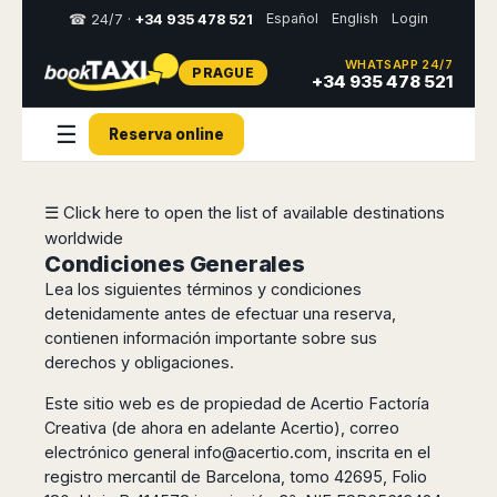
Español
English
Login
☎ 24/7 ·
+34 935 478 521
WHATSAPP 24/7
PRAGUE
Select
+34 935 478 521
your
destination,
☰
Reserva online
you
will
be
redirected
☰ Click here to open the list of available destinations
to
worldwide
the
local
Condiciones Generales
website
Lea los siguientes términos y condiciones
detenidamente antes de efectuar una reserva,
Spain
Italy
Rest
Middle
Usa
contienen información importante sobre sus
of
East
&
Barcelona
derechos y obligaciones.
Milan
Europe
Canada
Dubai
Girona
Turin
Este sitio web es de propiedad de Acertio Factoría
Brussels
New
Abu
Reus
Genoa
Creativa (de ahora en adelante Acertio), correo
York
Luxembourg
Dhabi
Madrid
Trieste
electrónico general
info@acertio.com
, inscrita en el
Los
Geneva
Amman
Zaragoza
Venice
registro mercantil de Barcelona, tomo 42695, Folio
Angeles
Zurich
Madaba
Bilbao
Venice