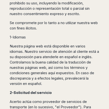
prohibido su uso, incluyendo la modificación,
Harbin
Townsville
India
Dresden
Rio
reproducción o representación total o parcial sin
Jinan
Darwin
de
Düsseldorf
Ahmedabad
nuestro consentimiento expreso y escrito.
Janeiro
Nanjing
Cairns
Frankfurt
Aurangabad
Sao
Qingdao
Nürnberg
Se compromete por lo tanto a no utilizar nuestra web
Japan
Bangalore
Paulo
Shanghai
Hamburg
con fines ilícitos.
Belagavi
Tokyo
Porto
Shenyang
Hannover
Bhopal
Alegre
Kobe
1-Idiomas
Shenzhen
Leipzig
Bhubaneswar
Curitiba
Okazaki
Tianjin
Bremen
Nuestra página web está disponible en varios
Calicut
Fortaleza
Osaka
Munich
idiomas. Nuestro servicio de atención al cliente está a
Chennai
Recife
Fukuoka
su disposición para atenderle en español e inglés.
Austria
Coimbatore
Salvador
Sapporo
Controlamos la buena calidad de la traducción de
de
Dehradun
Graz
nuestras páginas web, así como los términos y
Bahia
Goa
Innsbruck
condiciones generales aquí expuestos. En caso de
Colombia
Guwahati
discrepancia y a efectos legales, prevalecerá la
Linz
Jaipur
versión en español.
Salzburg
Bogotá
Jamshedpur
Schwechat
Cartagena
2-Solicitud del servicio
Jodhpur
Vienna
Medellín
Cochin
Acertio actúa como proveedor de servicios de
San
Lucknow
Andrés
transporte (en lo sucesivo, "el Proveedor"). Para