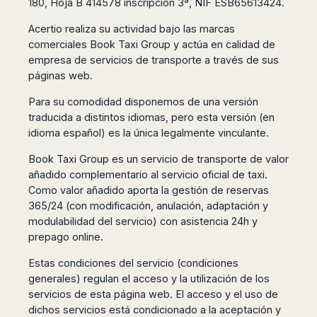
180, Hoja B 414578 inscripción 3ª, NIF ESB65613424.
San
Amsterdam
Kuwait
(Gondola
San
Francisco
Tours)
Eindhoven
Doha
Acertio realiza su actividad bajo las marcas
Sebastian
Las
comerciales Book Taxi Group y actúa en calidad de
Verona
Rotterdam
Jeddah
Vigo
Vegas
empresa de servicios de transporte a través de sus
Bologna
The
Medina
Santiago
Anchorage
páginas web.
Hague
de
Rimini
Riyadh
Atlanta
Compostela
Utrecht
Florence
Taif
Baltimore
Para su comodidad disponemos de una versión
La
Stockholm
Pisa
Abha
traducida a distintos idiomas, pero esta versión (en
Boston
Coruña
Gothenburg
Perugia
Muscat
idioma español) es la única legalmente vinculante.
Chicago
Valencia
Malmo
Ancona
Asia
Columbus
Alicante
Book Taxi Group es un servicio de transporte de valor
Lulea
Rome
Dallas
Castellón
añadido complementario al servicio oficial de taxi.
Antalya
Kalmar
Pescara
Detroit
Como valor añadido aporta la gestión de reservas
Mallorca
Bangkok
Kiruna
Naples
Houston
365/24 (con modificación, anulación, adaptación y
Menorca
Puket
Oslo
Olbia
Memphis
modulabilidad del servicio) con asistencia 24h y
Ibiza
Krabi
Copenaghen
Alghero
prepago online.
Nashville
Sevilla
Samui
Helsinki
Cagliari
Phoenix
Jerez
Chiang
Rovaniemi
Estas condiciones del servicio (condiciones
Bari
Portland
Mai
Almeria
generales) regulan el acceso y la utilización de los
Malta
Brindisi
San
Pattaya
Malaga
servicios de esta página web. El acceso y el uso de
Prague
Lecce
Diego
Phi
dichos servicios está condicionado a la aceptación y
Marbella
Budapest
Lamezia