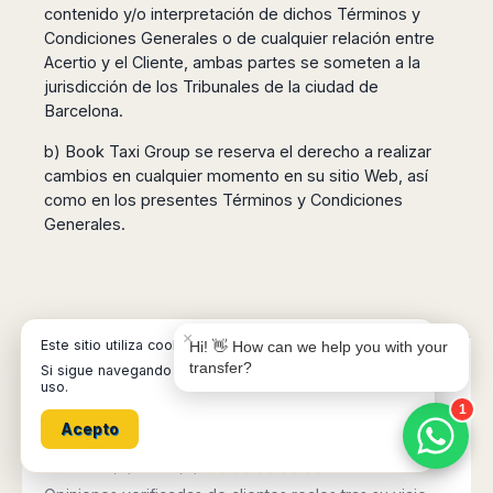
contenido y/o interpretación de dichos Términos y
Condiciones Generales o de cualquier relación entre
Acertio y el Cliente, ambas partes se someten a la
jurisdicción de los Tribunales de la ciudad de
Barcelona.
Book Taxi Group
Support - usually replies in minutes
b) Book Taxi Group se reserva el derecho a realizar
cambios en cualquier momento en su sitio Web, así
como en los presentes Términos y Condiciones
Book Taxi Group
Generales.
×
Este sitio utiliza cookies.
Hi! 👋 How can we help you with your
transfer?
Si sigue navegando asumimos que usted acepta su
uso.
4.6/5 · 26.555 opiniones
1
Acepto
verificadas · 90.8% nos puntúan
con 4★ o 5★
★★★★☆