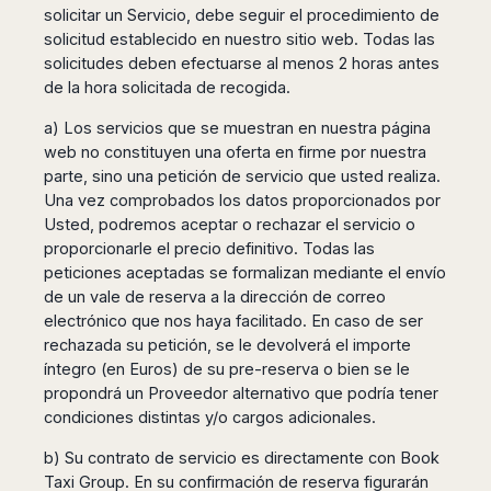
Madurai
solicitar un Servicio, debe seguir el procedimiento de
Chile
Mangalore
solicitud establecido en nuestro sitio web. Todas las
Santiago
solicitudes deben efectuarse al menos 2 horas antes
Mumbai
Valparaiso
de la hora solicitada de recogida.
Mysore
Delhi
Perú
a) Los servicios que se muestran en nuestra página
Pune
web no constituyen una oferta en firme por nuestra
Lima
Surat
parte, sino una petición de servicio que usted realiza.
Cusco
Trivandrum
Una vez comprobados los datos proporcionados por
Udapuir
Usted, podremos aceptar o rechazar el servicio o
proporcionarle el precio definitivo. Todas las
Vadodara
peticiones aceptadas se formalizan mediante el envío
Varanasi
de un vale de reserva a la dirección de correo
electrónico que nos haya facilitado. En caso de ser
rechazada su petición, se le devolverá el importe
íntegro (en Euros) de su pre-reserva o bien se le
propondrá un Proveedor alternativo que podría tener
condiciones distintas y/o cargos adicionales.
b) Su contrato de servicio es directamente con Book
Taxi Group. En su confirmación de reserva figurarán