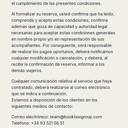
Seattle
Phi
el cumplimiento de las presentes condiciones.
Granada
Terme
Istanbul
Washington
Hanoi
Tenerife
Reggio
Athens
Al formalizar su reserva, usted confirma que ha leído,
Honolulu
Cat
Gran
Calabria
Rhodes
comprende y acepta estas condiciones, confirma
Bi
Indianapolis
Canaria
Crotone
Kos
además que goza de capacidad y autoridad legal
Hue
Miami
Catania
UK
necesarias para aceptar estas condiciones generales
Tivat
Da
Oakland
Palermo
en nombre propio y/o en representación de sus
Pogdorica
Nang
London
Orlando
acompañantes. Por consiguiente, será responsable
Trapani
Moscow
Cam
Birmingham
Pittsburgh
de realizar los pagos oportunos, deberá notificarnos
Comiso
Minsk
Ranh
Bristol
Tampa
cualquier modificación o cancelación, y deberá, al
-
Yerevan
Quy
Cardiff
Quebec
Ragusa
recibir la confirmación de reserva, informar a los
Nhon
Tbilisi
Edinburgh
Toronto
demás viajeros.
Poland
Da
St
Glasgow
Vancouver
Lat
Petersburg
Cualquier comunicación relativa al servicio que haya
Gdańsk
Liverpool
Montreal
Ho
Split
contratado, deberá realizarse al correo electrónico
Katowice
Manchester
Calgary
Chu
Zagreb
que se indica a continuación.
Kraków
Nottingham
Minh
Ottawa
Estamos a disposición de los clientes en los
Dubrovnik
Łódź
Southampton
Tagbilaran
Mexico
siguientes medios de contacto:
Pula
Lublin
Bacolod
Ireland
Rijeka
Monterrey
Poznań
Correo electrónico:
team@booktaxigroup.com
Davao
Zadar
Cork
Mexico
Teléfono: +34 93 521 06 51
Warszawa
Samal
Ljubijana
City